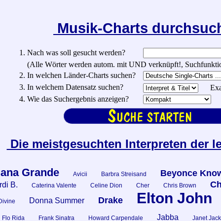
Musik-Charts durchsu
1. Nach was soll gesucht werden?
(Alle Wörter werden autom. mit UND verknüpft!, Suchfunktionen:
2. In welchen Länder-Charts suchen?
3. In welchem Datensatz suchen?
Exa
4. Wie das Suchergebnis anzeigen?
Die meistgesuchten Interpreten der l
iana Grande
Beyonce Know
Avicii
Barbra Streisand
Ch
di B.
Caterina Valente
Celine Dion
Cher
Chris Brown
Elton John
Drake
Donna Summer
Divine
Jabba
Flo Rida
Frank Sinatra
Howard Carpendale
Janet Jac