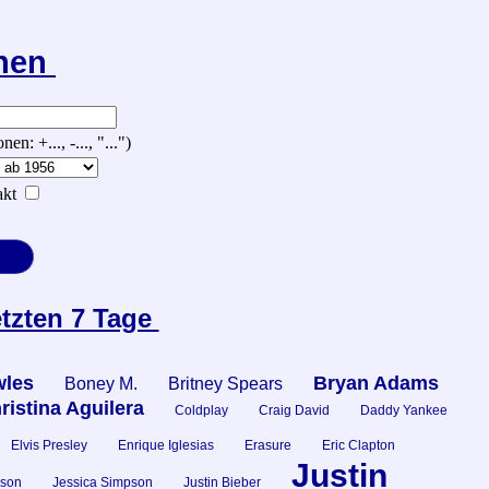
chen
 +..., -..., "...")
kt
etzten 7 Tage
les
Bryan Adams
Boney M.
Britney Spears
ristina Aguilera
Coldplay
Craig David
Daddy Yankee
Elvis Presley
Enrique Iglesias
Erasure
Eric Clapton
Justin
kson
Jessica Simpson
Justin Bieber