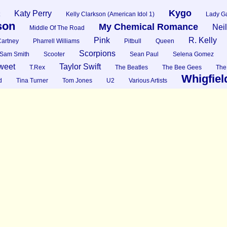
Kygo
Katy Perry
Kelly Clarkson (American Idol 1)
Lady G
son
My Chemical Romance
Nei
Middle Of The Road
Pink
R. Kelly
artney
Pharrell Williams
Pitbull
Queen
Scorpions
Sam Smith
Scooter
Sean Paul
Selena Gomez
weet
Taylor Swift
T.Rex
The Beatles
The Bee Gees
The
Whigfiel
d
Tina Turner
Tom Jones
U2
Various Artists