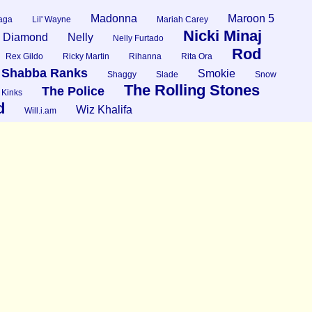
Madonna
Maroon 5
aga
Lil' Wayne
Mariah Carey
Nicki Minaj
l Diamond
Nelly
Nelly Furtado
Rod
Rex Gildo
Ricky Martin
Rihanna
Rita Ora
Shabba Ranks
Smokie
Shaggy
Slade
Snow
The Rolling Stones
The Police
 Kinks
d
Wiz Khalifa
Will.i.am