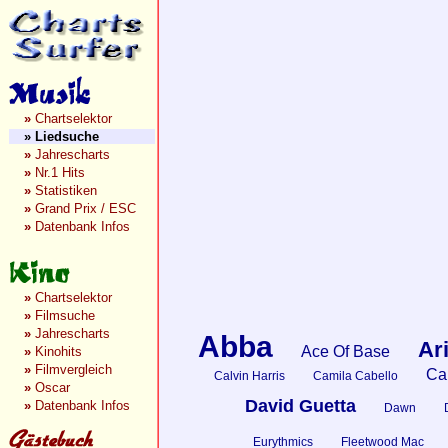
»
Chartselektor
»
Liedsuche
»
Jahrescharts
»
Nr.1 Hits
»
Statistiken
»
Grand Prix / ESC
»
Datenbank Infos
»
Chartselektor
»
Filmsuche
»
Jahrescharts
Abba
Ar
Ace Of Base
»
Kinohits
»
Filmvergleich
Car
Calvin Harris
Camila Cabello
»
Oscar
David Guetta
»
Datenbank Infos
Dawn
Eurythmics
Fleetwood Mac