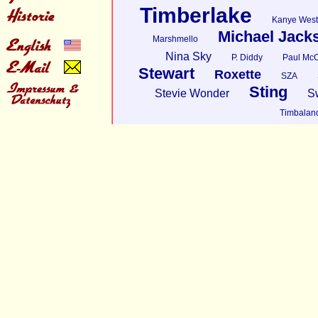
Timberlake
Kanye West
Michael Jack
Marshmello
Nina Sky
P. Diddy
Paul McC
Stewart
Roxette
SZA
Sting
Stevie Wonder
S
Timbalan