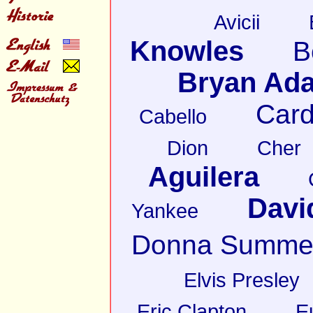
Avicii
Knowles
B
Bryan Ad
Card
Cabello
Dion
Cher
Aguilera
Davi
Yankee
Donna Summe
Elvis Presley
Eric Clapton
E