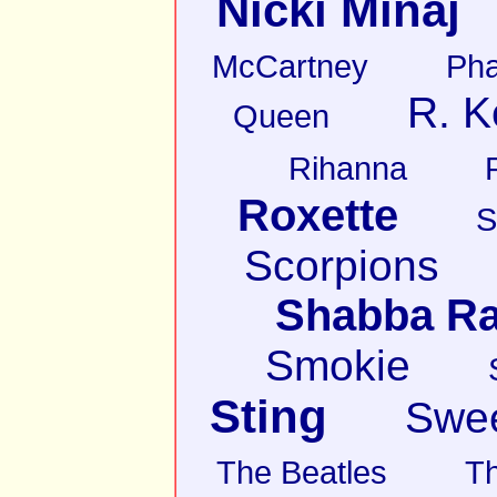
Nicki Minaj
McCartney
Pha
R. K
Queen
Rihanna
Roxette
S
Scorpions
Shabba R
Smokie
Sting
Swe
The Beatles
T