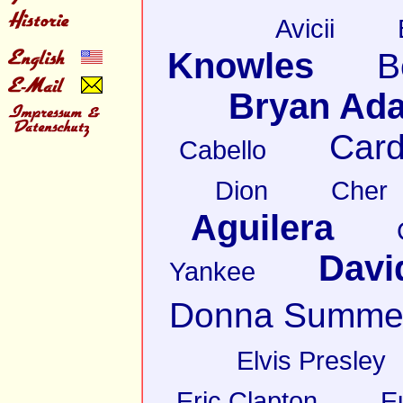
Avicii
Knowles
B
Bryan Ad
Card
Cabello
Dion
Cher
Aguilera
Davi
Yankee
Donna Summe
Elvis Presley
Eric Clapton
E