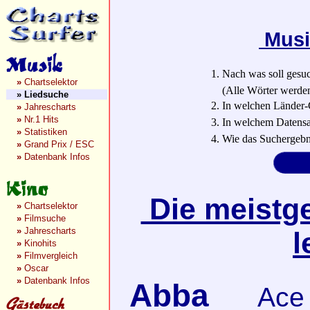
Musi
1. Nach was soll gesu
»
Chartselektor
(Alle Wörter werden a
»
Liedsuche
2. In welchen Länder-
»
Jahrescharts
»
Nr.1 Hits
3. In welchem Datensa
»
Statistiken
4. Wie das Suchergebn
»
Grand Prix / ESC
»
Datenbank Infos
Die meistge
»
Chartselektor
»
Filmsuche
»
Jahrescharts
l
»
Kinohits
»
Filmvergleich
»
Oscar
»
Datenbank Infos
Abba
Ace