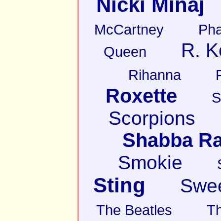
Nicki Minaj
McCartney
Pha
R. K
Queen
Rihanna
Roxette
S
Scorpions
Shabba R
Smokie
Sting
Swe
The Beatles
T