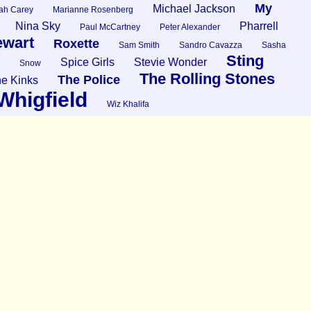
My
Michael Jackson
ah Carey
Marianne Rosenberg
Nina Sky
Pharrell
Paul McCartney
Peter Alexander
ewart
Roxette
Sam Smith
Sandro Cavazza
Sasha
Sting
Spice Girls
Stevie Wonder
Snow
The Rolling Stones
The Police
e Kinks
Whigfield
Wiz Khalifa