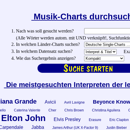
Musik-Charts durchsu
1. Nach was soll gesucht werden?
(Alle Wörter werden autom. mit UND verknüpft!, Suchfunktionen:
2. In welchen Länder-Charts suchen?
3. In welchem Datensatz suchen?
Exa
4. Wie das Suchergebnis anzeigen?
Die meistgesuchten Interpreten der l
iana Grande
Beyonce Know
Avicii
Avril Lavigne
ello
Caterina Valente
Cher
Chris Brown
Christina Aguilera
C
Elton John
Elvis Presley
Erasure
Eric Clapton
Carpendale
Jabba
James Arthur (UK X-Factor 9)
Justin Bieber