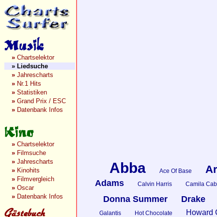
»
Chartselektor
»
Liedsuche
»
Jahrescharts
»
Nr.1 Hits
»
Statistiken
»
Grand Prix / ESC
»
Datenbank Infos
»
Chartselektor
»
Filmsuche
»
Jahrescharts
Abba
Ar
»
Kinohits
Ace Of Base
»
Filmvergleich
Adams
Calvin Harris
Camila Cab
»
Oscar
»
Datenbank Infos
Donna Summer
Drake
Howard 
Galantis
Hot Chocolate