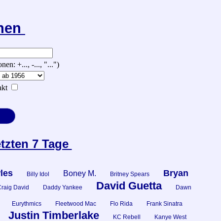
chen
 +..., -..., "...")
kt
etzten 7 Tage
les
Bryan
Boney M.
Billy Idol
Britney Spears
David Guetta
raig David
Daddy Yankee
Dawn
Eurythmics
Fleetwood Mac
Flo Rida
Frank Sinatra
Justin Timberlake
KC Rebell
Kanye West