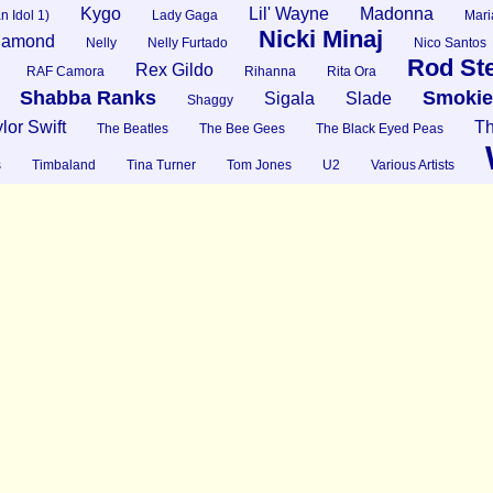
Kygo
Lil' Wayne
Madonna
n Idol 1)
Lady Gaga
Mari
Nicki Minaj
Diamond
Nelly
Nelly Furtado
Nico Santos
Rod St
Rex Gildo
RAF Camora
Rihanna
Rita Ora
Shabba Ranks
Smokie
Sigala
Slade
Shaggy
lor Swift
Th
The Beatles
The Bee Gees
The Black Eyed Peas
s
Timbaland
Tina Turner
Tom Jones
U2
Various Artists