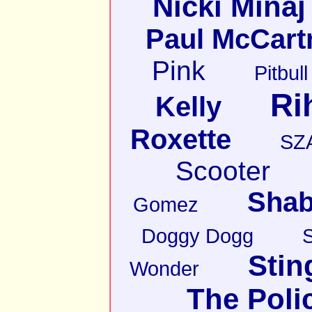
Nicki Minaj
Paul McCart
Pink
Pitbull
Ri
Kelly
Roxette
SZ
Scooter
Shab
Gomez
Doggy Dogg
Stin
Wonder
The Poli