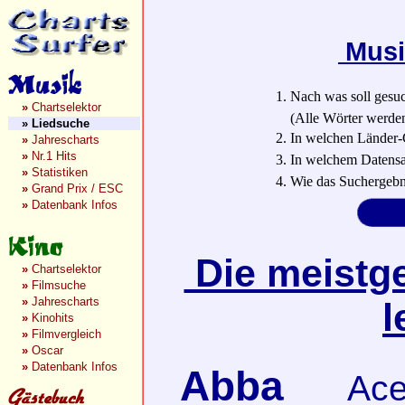
Musi
1. Nach was soll gesu
»
Chartselektor
(Alle Wörter werden a
»
Liedsuche
2. In welchen Länder-
»
Jahrescharts
»
Nr.1 Hits
3. In welchem Datensa
»
Statistiken
4. Wie das Suchergebn
»
Grand Prix / ESC
»
Datenbank Infos
Die meistge
»
Chartselektor
»
Filmsuche
»
Jahrescharts
l
»
Kinohits
»
Filmvergleich
»
Oscar
»
Datenbank Infos
Abba
Ace