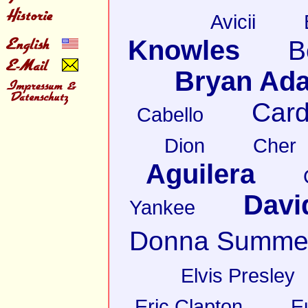
Avicii
Knowles
B
Bryan Ad
Card
Cabello
Dion
Cher
Aguilera
Davi
Yankee
Donna Summe
Elvis Presley
Eric Clapton
E