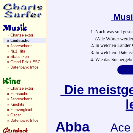
Musi
1. Nach was soll gesu
»
Chartselektor
(Alle Wörter werden a
»
Liedsuche
2. In welchen Länder-
»
Jahrescharts
»
Nr.1 Hits
3. In welchem Datensa
»
Statistiken
4. Wie das Suchergebn
»
Grand Prix / ESC
»
Datenbank Infos
Die meistge
»
Chartselektor
»
Filmsuche
»
Jahrescharts
l
»
Kinohits
»
Filmvergleich
»
Oscar
»
Datenbank Infos
Abba
Ace