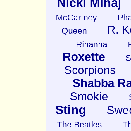
Nicki Minaj
McCartney
Pha
R. K
Queen
Rihanna
Roxette
S
Scorpions
Shabba R
Smokie
Sting
Swe
The Beatles
T