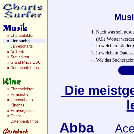
Musi
1. Nach was soll gesu
»
Chartselektor
(Alle Wörter werden a
»
Liedsuche
2. In welchen Länder-
»
Jahrescharts
»
Nr.1 Hits
3. In welchem Datensa
»
Statistiken
4. Wie das Suchergebn
»
Grand Prix / ESC
»
Datenbank Infos
Die meistge
»
Chartselektor
»
Filmsuche
»
Jahrescharts
l
»
Kinohits
»
Filmvergleich
»
Oscar
»
Datenbank Infos
Abba
Ace