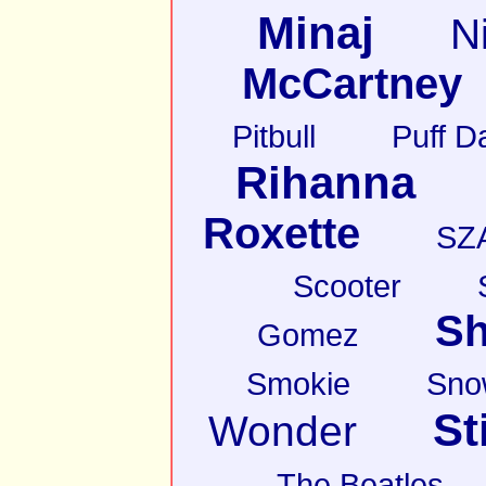
Minaj
N
McCartney
Pitbull
Puff D
Rihanna
Roxette
SZ
Scooter
Sh
Gomez
Smokie
Sno
St
Wonder
The Beatles