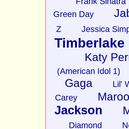
Frank Sinatra
Ja
Green Day
Z
Jessica Sim
Timberlake
Katy Per
(American Idol 1)
Gaga
Lil'
Maroo
Carey
Jackson
M
Diamond
N