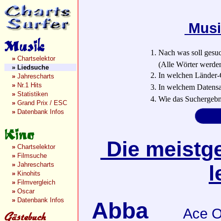
Musi
1. Nach was soll gesu
»
Chartselektor
(Alle Wörter werden a
»
Liedsuche
2. In welchen Länder-
»
Jahrescharts
»
Nr.1 Hits
3. In welchem Datensa
»
Statistiken
4. Wie das Suchergebn
»
Grand Prix / ESC
»
Datenbank Infos
Die meistge
»
Chartselektor
»
Filmsuche
»
Jahrescharts
l
»
Kinohits
»
Filmvergleich
»
Oscar
»
Datenbank Infos
Abba
Ace O