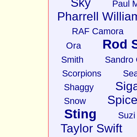
Sky
Paul 
Pharrell Willia
RAF Camora
Rod S
Ora
Smith
Sandro
Scorpions
Sea
Sig
Shaggy
Spice
Snow
Sting
Suzi
Taylor Swift