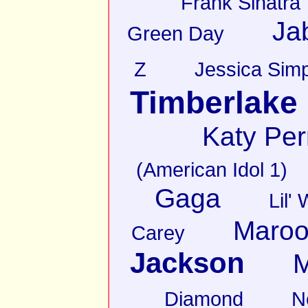
Frank Sinatra
Ja
Green Day
Z
Jessica Sim
Timberlake
Katy Per
(American Idol 1)
Gaga
Lil'
Maroo
Carey
Jackson
M
Diamond
N