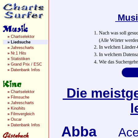
Musi
1. Nach was soll gesu
»
Chartselektor
(Alle Wörter werden a
»
Liedsuche
2. In welchen Länder-
»
Jahrescharts
»
Nr.1 Hits
3. In welchem Datensa
»
Statistiken
4. Wie das Suchergebn
»
Grand Prix / ESC
»
Datenbank Infos
Die meistge
»
Chartselektor
»
Filmsuche
»
Jahrescharts
l
»
Kinohits
»
Filmvergleich
»
Oscar
»
Datenbank Infos
Abba
Ace