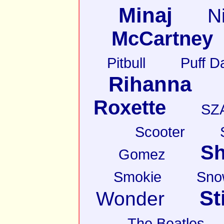
Minaj
N
McCartney
Pitbull
Puff D
Rihanna
Roxette
SZ
Scooter
Sh
Gomez
Smokie
Sno
St
Wonder
The Beatles