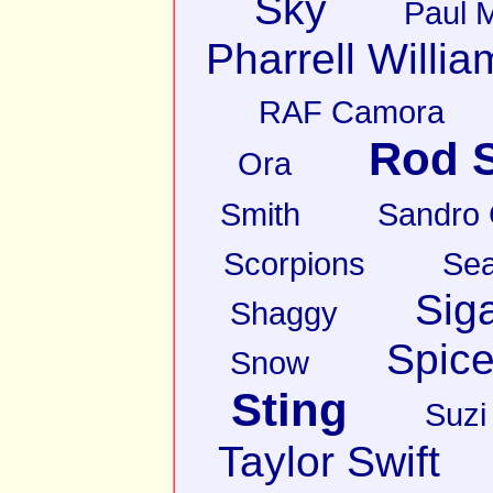
Sky
Paul 
Pharrell Willia
RAF Camora
Rod S
Ora
Smith
Sandro
Scorpions
Sea
Sig
Shaggy
Spice
Snow
Sting
Suzi
Taylor Swift