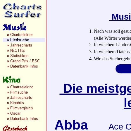
Musi
1. Nach was soll gesu
»
Chartselektor
(Alle Wörter werden a
»
Liedsuche
2. In welchen Länder-
»
Jahrescharts
»
Nr.1 Hits
3. In welchem Datensa
»
Statistiken
4. Wie das Suchergebn
»
Grand Prix / ESC
»
Datenbank Infos
Die meistge
»
Chartselektor
»
Filmsuche
»
Jahrescharts
l
»
Kinohits
»
Filmvergleich
»
Oscar
»
Datenbank Infos
Abba
Ace O