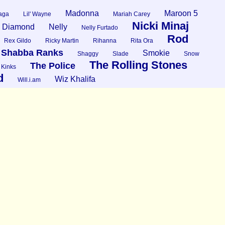
Madonna
Maroon 5
aga
Lil' Wayne
Mariah Carey
Nicki Minaj
l Diamond
Nelly
Nelly Furtado
Rod
Rex Gildo
Ricky Martin
Rihanna
Rita Ora
Shabba Ranks
Smokie
Shaggy
Slade
Snow
The Rolling Stones
The Police
 Kinks
d
Wiz Khalifa
Will.i.am