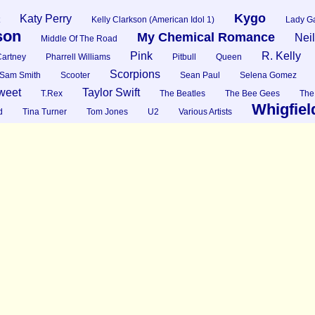
Kygo
Katy Perry
Kelly Clarkson (American Idol 1)
Lady G
son
My Chemical Romance
Nei
Middle Of The Road
Pink
R. Kelly
artney
Pharrell Williams
Pitbull
Queen
Scorpions
Sam Smith
Scooter
Sean Paul
Selena Gomez
weet
Taylor Swift
T.Rex
The Beatles
The Bee Gees
The
Whigfiel
d
Tina Turner
Tom Jones
U2
Various Artists