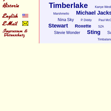
Timberlake
Kanye West
Michael Jack
Marshmello
Nina Sky
P. Diddy
Paul McC
Stewart
Roxette
SZA
Sting
Stevie Wonder
S
Timbalan