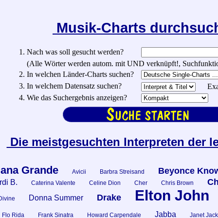
Musik-Charts durchsu
1. Nach was soll gesucht werden?
(Alle Wörter werden autom. mit UND verknüpft!, Suchfunktionen:
2. In welchen Länder-Charts suchen?
3. In welchem Datensatz suchen?
Exa
4. Wie das Suchergebnis anzeigen?
Die meistgesuchten Interpreten der l
iana Grande
Beyonce Know
Avicii
Barbra Streisand
Ch
di B.
Caterina Valente
Celine Dion
Cher
Chris Brown
Elton John
Drake
Donna Summer
Divine
Jabba
Flo Rida
Frank Sinatra
Howard Carpendale
Janet Jac