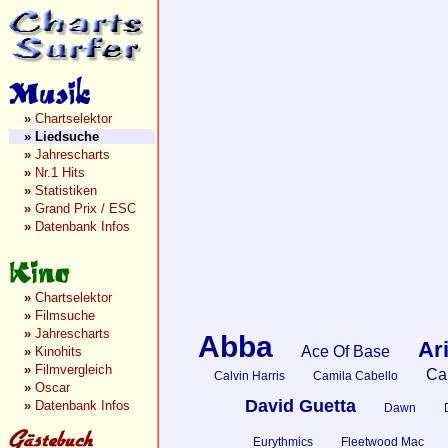
»
Chartselektor
»
Liedsuche
»
Jahrescharts
»
Nr.1 Hits
»
Statistiken
»
Grand Prix / ESC
»
Datenbank Infos
»
Chartselektor
»
Filmsuche
»
Jahrescharts
Abba
Ar
Ace Of Base
»
Kinohits
»
Filmvergleich
Car
Calvin Harris
Camila Cabello
»
Oscar
David Guetta
»
Datenbank Infos
Dawn
Eurythmics
Fleetwood Mac