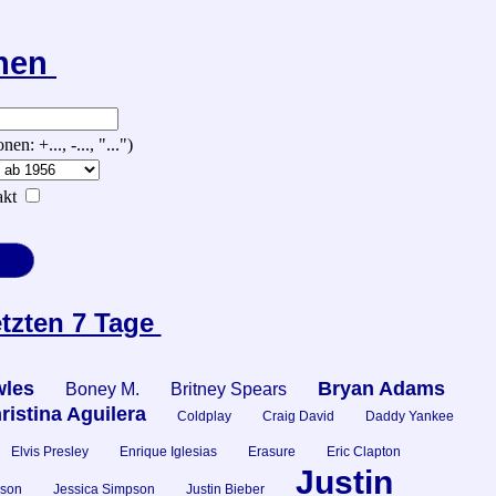
chen
 +..., -..., "...")
kt
etzten 7 Tage
les
Bryan Adams
Boney M.
Britney Spears
ristina Aguilera
Coldplay
Craig David
Daddy Yankee
Elvis Presley
Enrique Iglesias
Erasure
Eric Clapton
Justin
kson
Jessica Simpson
Justin Bieber