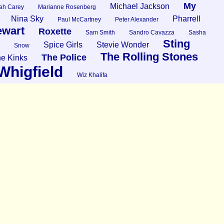
My
Michael Jackson
ah Carey
Marianne Rosenberg
Nina Sky
Pharrell
Paul McCartney
Peter Alexander
ewart
Roxette
Sam Smith
Sandro Cavazza
Sasha
Sting
Spice Girls
Stevie Wonder
Snow
The Rolling Stones
The Police
e Kinks
Whigfield
Wiz Khalifa