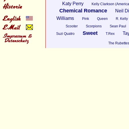
Katy Perry
Kelly Clarkson (America
Chemical Romance
Neil 
Williams
Pink
Queen
R. Kelly
Scooter
Scorpions
Sean Paul
Sweet
Tay
Suzi Quatro
T.Rex
The Rubette