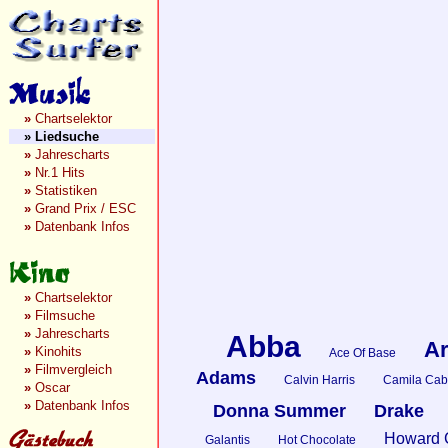
»
Chartselektor
»
Liedsuche
»
Jahrescharts
»
Nr.1 Hits
»
Statistiken
»
Grand Prix / ESC
»
Datenbank Infos
»
Chartselektor
»
Filmsuche
»
Jahrescharts
Abba
Ar
»
Kinohits
Ace Of Base
»
Filmvergleich
Adams
Calvin Harris
Camila Cab
»
Oscar
»
Datenbank Infos
Donna Summer
Drake
Howard 
Galantis
Hot Chocolate