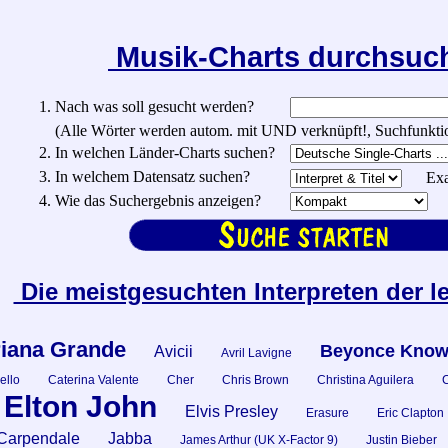
Musik-Charts durchsu
1. Nach was soll gesucht werden?
(Alle Wörter werden autom. mit UND verknüpft!, Suchfunktionen:
2. In welchen Länder-Charts suchen?
3. In welchem Datensatz suchen?
Exa
4. Wie das Suchergebnis anzeigen?
Die meistgesuchten Interpreten der l
iana Grande
Beyonce Know
Avicii
Avril Lavigne
ello
Caterina Valente
Cher
Chris Brown
Christina Aguilera
C
Elton John
Elvis Presley
Erasure
Eric Clapton
Carpendale
Jabba
James Arthur (UK X-Factor 9)
Justin Bieber