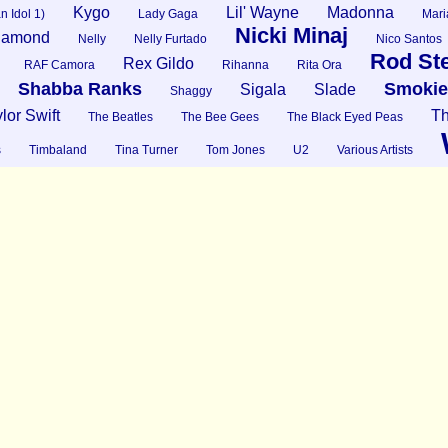
Kygo
Lil' Wayne
Madonna
n Idol 1)
Lady Gaga
Mari
Nicki Minaj
Diamond
Nelly
Nelly Furtado
Nico Santos
Rod St
Rex Gildo
RAF Camora
Rihanna
Rita Ora
Shabba Ranks
Smokie
Sigala
Slade
Shaggy
lor Swift
Th
The Beatles
The Bee Gees
The Black Eyed Peas
s
Timbaland
Tina Turner
Tom Jones
U2
Various Artists