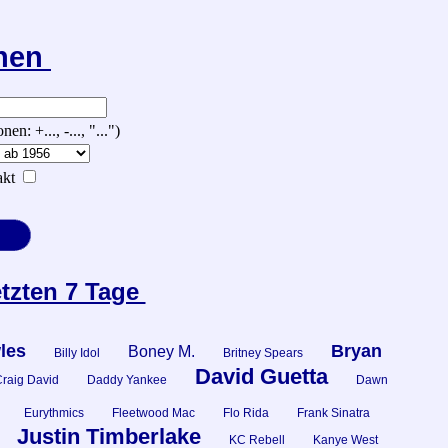
chen
 +..., -..., "...")
kt
etzten 7 Tage
les
Bryan
Boney M.
Billy Idol
Britney Spears
David Guetta
raig David
Daddy Yankee
Dawn
Eurythmics
Fleetwood Mac
Flo Rida
Frank Sinatra
Justin Timberlake
KC Rebell
Kanye West