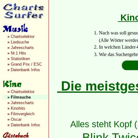
Kino
1. Nach was soll gesu
»
Chartselektor
(Alle Wörter werden a
»
Liedsuche
2. In welchen Länder-
»
Jahrescharts
»
Nr.1 Hits
3. Wie das Suchergebn
»
Statistiken
»
Grand Prix / ESC
»
Datenbank Infos
Die meistges
»
Chartselektor
»
Filmsuche
»
Jahrescharts
»
Kinohits
»
Filmvergleich
»
Oscar
Alles steht Kopf 
»
Datenbank Infos
Blink Twic