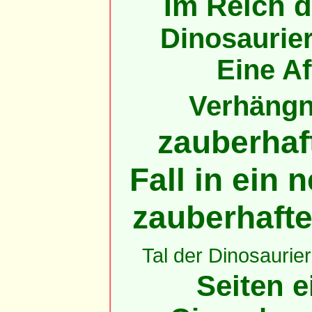
Im Reich d
Dinosaurie
Eine Af
Verhängni
zauberhaft
Fall in ein
zauberhaft
Tal der Dinosaurier
Seiten e