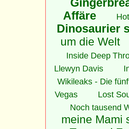
Gingerbrea
Affäre
Hot
Dinosaurier s
um die Welt
Inside Deep Thro
Llewyn Davis
I
Wikileaks - Die fün
Vegas
Lost Sou
Noch tausend W
meine Mami s