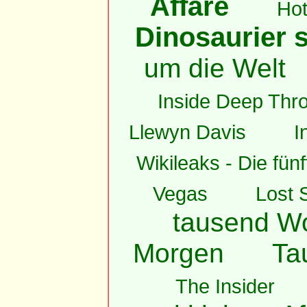
Affäre
Hot
Dinosaurier s
um die Welt
Inside Deep Thro
Llewyn Davis
I
Wikileaks - Die fün
Vegas
Lost 
tausend W
Morgen
Ta
The Insider