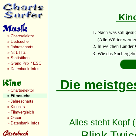
Kino
1. Nach was soll gesu
»
Chartselektor
(Alle Wörter werden a
»
Liedsuche
2. In welchen Länder-
»
Jahrescharts
»
Nr.1 Hits
3. Wie das Suchergebn
»
Statistiken
»
Grand Prix / ESC
»
Datenbank Infos
Die meistges
»
Chartselektor
»
Filmsuche
»
Jahrescharts
»
Kinohits
»
Filmvergleich
»
Oscar
Alles steht Kopf 
»
Datenbank Infos
Blink Twic