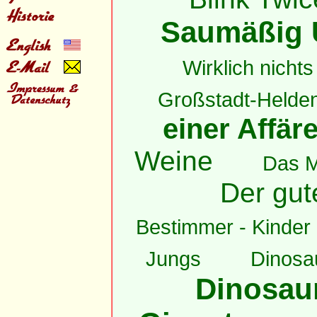
Saumäßig 
Wirklich nichts 
Großstadt-Helde
einer Affär
Weine
Das 
Der gut
Bestimmer - Kinder h
Jungs
Dinosau
Dinosaur