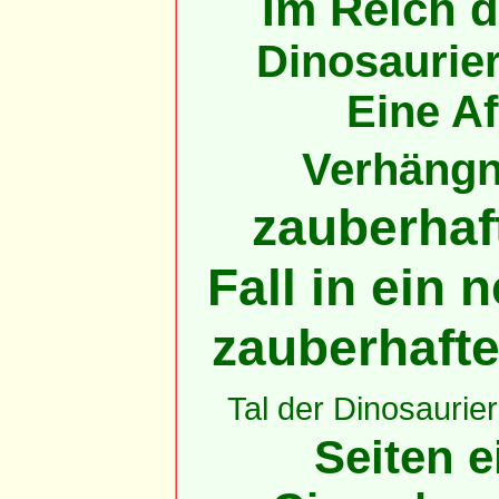
Im Reich d
Dinosaurie
Eine Af
Verhängni
zauberhaft
Fall in ein
zauberhaft
Tal der Dinosaurier
Seiten e