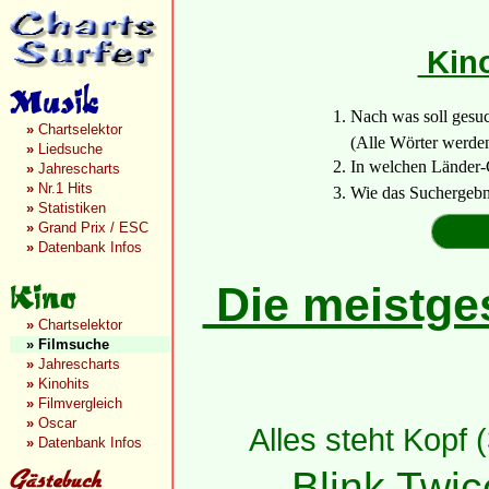
Kino
1. Nach was soll gesu
»
Chartselektor
(Alle Wörter werden a
»
Liedsuche
2. In welchen Länder-
»
Jahrescharts
»
Nr.1 Hits
3. Wie das Suchergebn
»
Statistiken
»
Grand Prix / ESC
»
Datenbank Infos
Die meistges
»
Chartselektor
»
Filmsuche
»
Jahrescharts
»
Kinohits
»
Filmvergleich
»
Oscar
Alles steht Kopf 
»
Datenbank Infos
Blink Twic