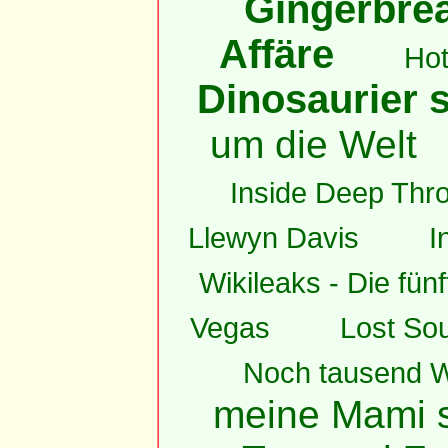
Gingerbrea
Affäre
Hot
Dinosaurier s
um die Welt
Inside Deep Thro
Llewyn Davis
I
Wikileaks - Die fün
Vegas
Lost Sou
Noch tausend W
meine Mami s