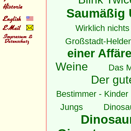
Saumäßig 
Wirklich nichts 
Großstadt-Helde
einer Affär
Weine
Das 
Der gut
Bestimmer - Kinder h
Jungs
Dinosau
Dinosaur