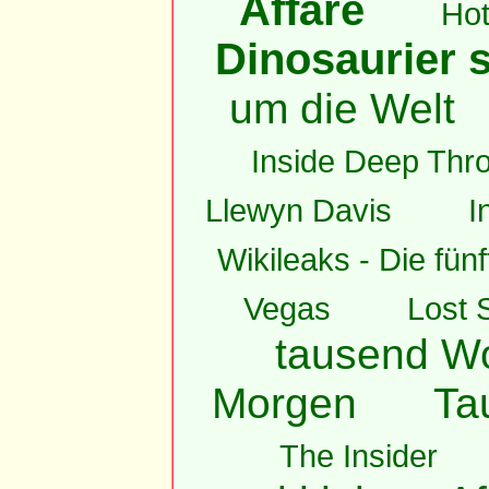
Affäre
Hot
Dinosaurier s
um die Welt
Inside Deep Thro
Llewyn Davis
I
Wikileaks - Die fün
Vegas
Lost 
tausend W
Morgen
Ta
The Insider