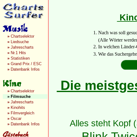
Kino
1. Nach was soll gesu
»
Chartselektor
(Alle Wörter werden a
»
Liedsuche
2. In welchen Länder-
»
Jahrescharts
»
Nr.1 Hits
3. Wie das Suchergebn
»
Statistiken
»
Grand Prix / ESC
»
Datenbank Infos
Die meistges
»
Chartselektor
»
Filmsuche
»
Jahrescharts
»
Kinohits
»
Filmvergleich
»
Oscar
Alles steht Kopf 
»
Datenbank Infos
Blink Twic