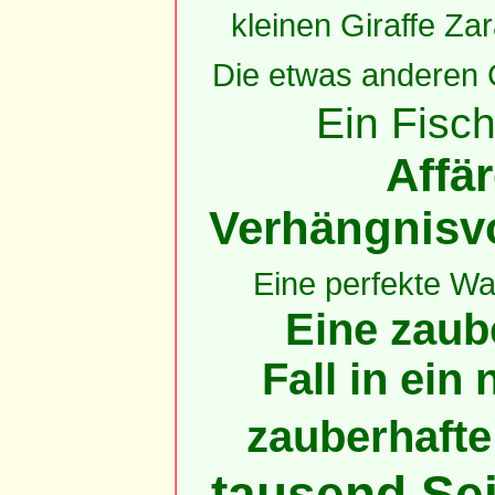
kleinen Giraffe Za
Die etwas anderen
Ein Fis
Affär
Verhängnisvo
Eine perfekte Wa
Eine zaube
Fall in ein
zauberhaft
tausend Sei