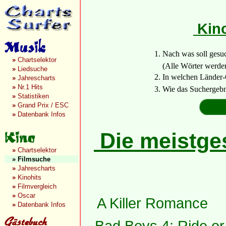
Kin
1. Nach was soll gesu
»
Chartselektor
(Alle Wörter werden a
»
Liedsuche
2. In welchen Länder-
»
Jahrescharts
»
Nr.1 Hits
3. Wie das Suchergebn
»
Statistiken
»
Grand Prix / ESC
»
Datenbank Infos
Die meistges
»
Chartselektor
»
Filmsuche
»
Jahrescharts
»
Kinohits
»
Filmvergleich
»
Oscar
A Killer Romance
»
Datenbank Infos