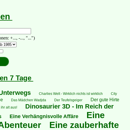
hen
 +..., -..., "...")
ten 7 Tage
 Unterwegs
Charlies Welt - Wirklich nichts ist wirklich
City
ne
Der gute Hirte
Das Mädchen Wadjda
Der Teufelsgeiger
Dinosaurier 3D - Im Reich der
ihr alt aus!
Eine
s
Eine Verhängnisvolle Affäre
 Abenteuer
Eine zauberhafte