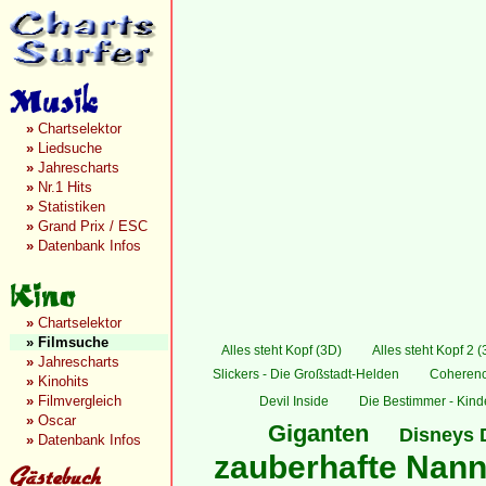
»
Chartselektor
»
Liedsuche
»
Jahrescharts
»
Nr.1 Hits
»
Statistiken
»
Grand Prix / ESC
»
Datenbank Infos
»
Chartselektor
»
Filmsuche
Alles steht Kopf (3D)
Alles steht Kopf 2 
»
Jahrescharts
Slickers - Die Großstadt-Helden
Coheren
»
Kinohits
»
Filmvergleich
Devil Inside
Die Bestimmer - Kinder
»
Oscar
Giganten
Disneys 
»
Datenbank Infos
zauberhafte Nanny