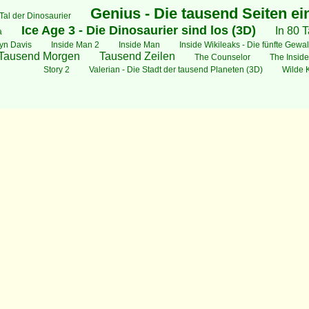
Genius - Die tausend Seiten ei
Tal der Dinosaurier
Ice Age 3 - Die Dinosaurier sind los (3D)
In 80 
a
wyn Davis
Inside Man 2
Inside Man
Inside Wikileaks - Die fünfte Gewal
Tausend Morgen
Tausend Zeilen
The Counselor
The Inside
Story 2
Valerian - Die Stadt der tausend Planeten (3D)
Wilde 