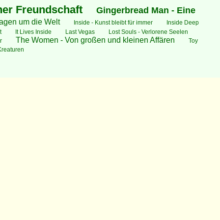
ner Freundschaft
Gingerbread Man - Eine
Tagen um die Welt
Inside - Kunst bleibt für immer
Inside Deep
t
It Lives Inside
Last Vegas
Lost Souls - Verlorene Seelen
The Women - Von großen und kleinen Affären
r
Toy
Kreaturen