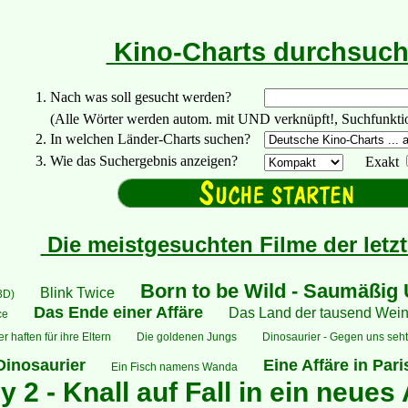
Kino-Charts durchsuc
1. Nach was soll gesucht werden?
(Alle Wörter werden autom. mit UND verknüpft!, Suchfunktionen:
2. In welchen Länder-Charts suchen?
3. Wie das Suchergebnis anzeigen?
Exakt
Die meistgesuchten Filme der letz
Born to be Wild - Saumäßig
Blink Twice
(3D)
Das Ende einer Affäre
Das Land der tausend Wei
ce
 haften für ihre Eltern
Die goldenen Jungs
Dinosaurier - Gegen uns seht 
Dinosaurier
Eine Affäre in Pari
Ein Fisch namens Wanda
 2 - Knall auf Fall in ein neues