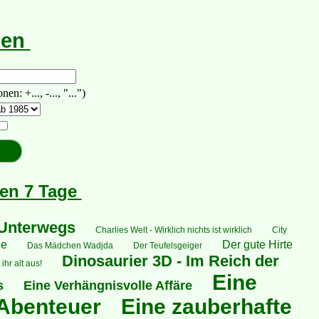
hen
 +..., -..., "...")
ten 7 Tage
 Unterwegs
Charlies Welt - Wirklich nichts ist wirklich
City
ne
Der gute Hirte
Das Mädchen Wadjda
Der Teufelsgeiger
Dinosaurier 3D - Im Reich der
ihr alt aus!
Eine
s
Eine Verhängnisvolle Affäre
 Abenteuer
Eine zauberhafte