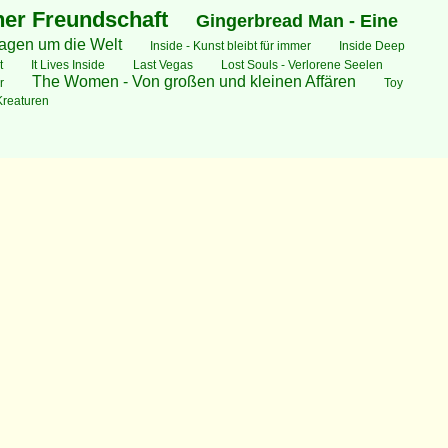
ner Freundschaft
Gingerbread Man - Eine
Tagen um die Welt
Inside - Kunst bleibt für immer
Inside Deep
t
It Lives Inside
Last Vegas
Lost Souls - Verlorene Seelen
The Women - Von großen und kleinen Affären
r
Toy
Kreaturen