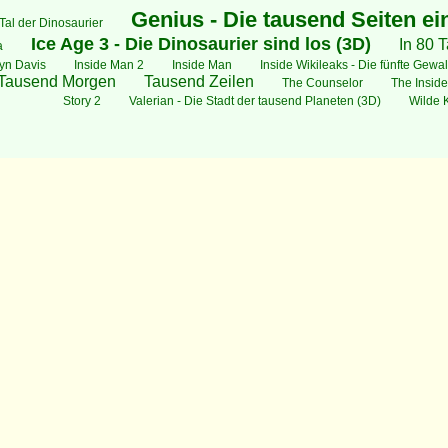
Genius - Die tausend Seiten ei
Tal der Dinosaurier
Ice Age 3 - Die Dinosaurier sind los (3D)
In 80 
a
wyn Davis
Inside Man 2
Inside Man
Inside Wikileaks - Die fünfte Gewal
Tausend Morgen
Tausend Zeilen
The Counselor
The Inside
Story 2
Valerian - Die Stadt der tausend Planeten (3D)
Wilde 