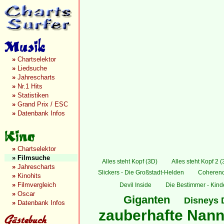
»
Chartselektor
»
Liedsuche
»
Jahrescharts
»
Nr.1 Hits
»
Statistiken
»
Grand Prix / ESC
»
Datenbank Infos
»
Chartselektor
»
Filmsuche
Alles steht Kopf (3D)
Alles steht Kopf 2 
»
Jahrescharts
Slickers - Die Großstadt-Helden
Coheren
»
Kinohits
»
Filmvergleich
Devil Inside
Die Bestimmer - Kinder
»
Oscar
Giganten
Disneys 
»
Datenbank Infos
zauberhafte Nanny