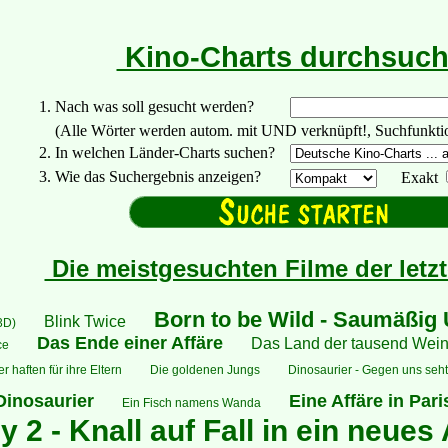
Kino-Charts durchsuc
1. Nach was soll gesucht werden?
(Alle Wörter werden autom. mit UND verknüpft!, Suchfunktionen:
2. In welchen Länder-Charts suchen?
3. Wie das Suchergebnis anzeigen?
Exakt
Die meistgesuchten Filme der letz
Born to be Wild - Saumäßig
Blink Twice
(3D)
Das Ende einer Affäre
Das Land der tausend Wei
ce
 haften für ihre Eltern
Die goldenen Jungs
Dinosaurier - Gegen uns seht 
Dinosaurier
Eine Affäre in Pari
Ein Fisch namens Wanda
 2 - Knall auf Fall in ein neues