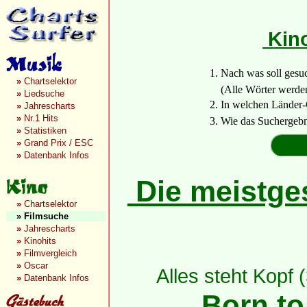
Kin
1. Nach was soll gesu
»
Chartselektor
(Alle Wörter werden a
»
Liedsuche
2. In welchen Länder-
»
Jahrescharts
»
Nr.1 Hits
3. Wie das Suchergebn
»
Statistiken
»
Grand Prix / ESC
»
Datenbank Infos
Die meistges
»
Chartselektor
»
Filmsuche
»
Jahrescharts
»
Kinohits
»
Filmvergleich
»
Oscar
Alles steht Kopf 
»
Datenbank Infos
Born to