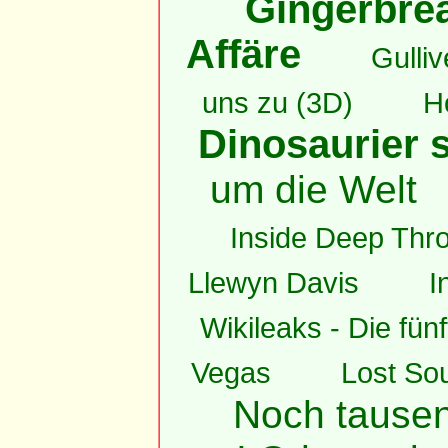
Gingerbrea
Affäre
Gulli
uns zu (3D)
H
Dinosaurier s
um die Welt
Inside Deep Thro
Llewyn Davis
I
Wikileaks - Die fün
Vegas
Lost Sou
Noch tause