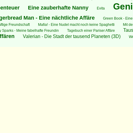
Geni
benteuer
Eine zauberhafte Nanny
Evita
gerbread Man - Eine nächtliche Affäre
Green Book - Eine
ftige Freundschaft
Mafia! - Eine Nudel macht noch keine Spaghetti
Mit de
Tau
 Sparks - Meine fabelhafte Freundin
Tagebuch einer Pariser Affäre
ffären
Valerian - Die Stadt der tausend Planeten (3D)
We