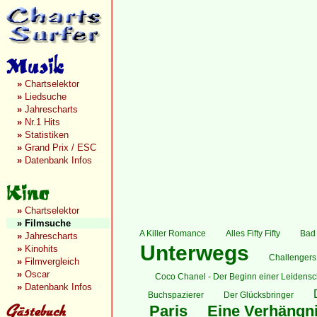
»
Chartselektor
»
Liedsuche
»
Jahrescharts
»
Nr.1 Hits
»
Statistiken
»
Grand Prix / ESC
»
Datenbank Infos
»
Chartselektor
»
Filmsuche
A Killer Romance
Alles Fifty Fifty
Bad
»
Jahrescharts
Unterwegs
»
Kinohits
Challengers 
»
Filmvergleich
»
Oscar
Coco Chanel - Der Beginn einer Leidensc
»
Datenbank Infos
Buchspazierer
Der Glücksbringer
Paris
Eine Verhängni