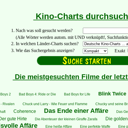
Kino-Charts durchsuc
1. Nach was soll gesucht werden?
(Alle Wörter werden autom. mit UND verknüpft!, Suchfunktionen:
2. In welchen Länder-Charts suchen?
3. Wie das Suchergebnis anzeigen?
Exakt
Die meistgesuchten Filme der letz
Blink Twice
 Boys 2
Bad Boys 4: Ride or Die
Bad Boys for Life
- Rivalen
Chuck und Larry - Wie Feuer und Flamme
Chucky und seine Br
Das Ende einer Affäre
Coherence
haft
Das Ge
Der gute Hirte
Die golde
Die Abenteuer der kleinen Giraffe Zarafa
svolle Affäre
Eine heiße Affäre
Eine perfekte Waffe
Eine 