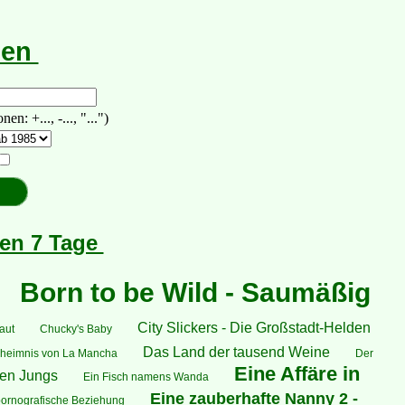
hen
 +..., -..., "...")
ten 7 Tage
Born to be Wild - Saumäßig
City Slickers - Die Großstadt-Helden
aut
Chucky's Baby
Das Land der tausend Weine
heimnis von La Mancha
Der
Eine Affäre in
nen Jungs
Ein Fisch namens Wanda
Eine zauberhafte Nanny 2 -
pornografische Beziehung