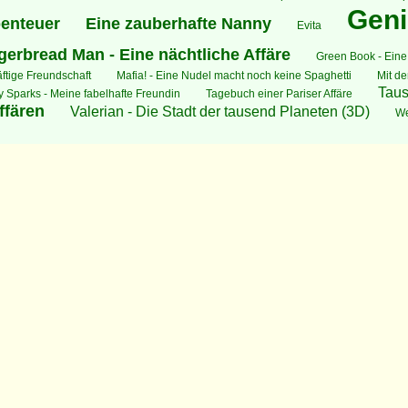
Geni
benteuer
Eine zauberhafte Nanny
Evita
gerbread Man - Eine nächtliche Affäre
Green Book - Eine
ftige Freundschaft
Mafia! - Eine Nudel macht noch keine Spaghetti
Mit de
Tau
 Sparks - Meine fabelhafte Freundin
Tagebuch einer Pariser Affäre
ffären
Valerian - Die Stadt der tausend Planeten (3D)
We