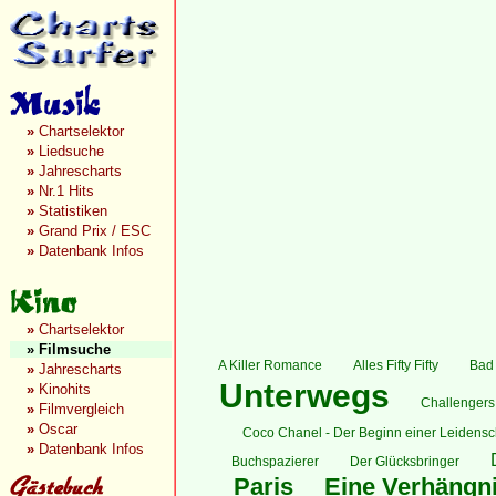
»
Chartselektor
»
Liedsuche
»
Jahrescharts
»
Nr.1 Hits
»
Statistiken
»
Grand Prix / ESC
»
Datenbank Infos
»
Chartselektor
»
Filmsuche
A Killer Romance
Alles Fifty Fifty
Bad
»
Jahrescharts
Unterwegs
»
Kinohits
Challengers 
»
Filmvergleich
»
Oscar
Coco Chanel - Der Beginn einer Leidensc
»
Datenbank Infos
Buchspazierer
Der Glücksbringer
Paris
Eine Verhängni