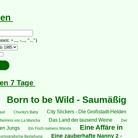
hen
 +..., -..., "...")
ten 7 Tage
Born to be Wild - Saumäßig
City Slickers - Die Großstadt-Helden
aut
Chucky's Baby
Das Land der tausend Weine
heimnis von La Mancha
Der
Eine Affäre in
nen Jungs
Ein Fisch namens Wanda
Eine zauberhafte Nanny 2 -
pornografische Beziehung