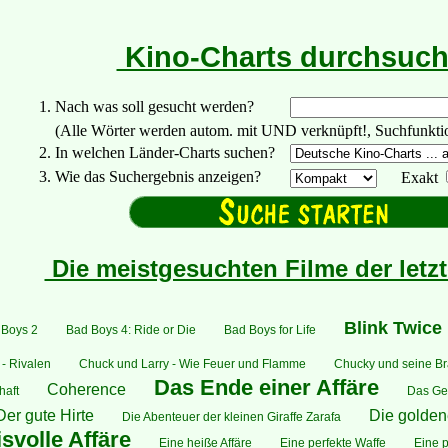
Kino-Charts durchsuc
1. Nach was soll gesucht werden?
(Alle Wörter werden autom. mit UND verknüpft!, Suchfunktionen:
2. In welchen Länder-Charts suchen?
3. Wie das Suchergebnis anzeigen?
Exakt
Die meistgesuchten Filme der letz
Blink Twice
 Boys 2
Bad Boys 4: Ride or Die
Bad Boys for Life
- Rivalen
Chuck und Larry - Wie Feuer und Flamme
Chucky und seine Br
Das Ende einer Affäre
Coherence
haft
Das Ge
Der gute Hirte
Die golde
Die Abenteuer der kleinen Giraffe Zarafa
svolle Affäre
Eine heiße Affäre
Eine perfekte Waffe
Eine 