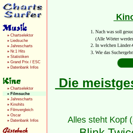
Kino
1. Nach was soll gesu
»
Chartselektor
(Alle Wörter werden a
»
Liedsuche
2. In welchen Länder-
»
Jahrescharts
»
Nr.1 Hits
3. Wie das Suchergebn
»
Statistiken
»
Grand Prix / ESC
»
Datenbank Infos
Die meistges
»
Chartselektor
»
Filmsuche
»
Jahrescharts
»
Kinohits
»
Filmvergleich
»
Oscar
Alles steht Kopf 
»
Datenbank Infos
Blink Twic