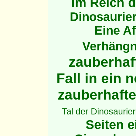
Im Reich d
Dinosaurie
Eine Af
Verhängni
zauberhaft
Fall in ein
zauberhaft
Tal der Dinosaurier
Seiten e