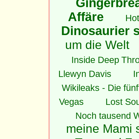
Gingerbrea
Affäre
Hot
Dinosaurier s
um die Welt
Inside Deep Thro
Llewyn Davis
I
Wikileaks - Die fün
Vegas
Lost Sou
Noch tausend W
meine Mami s