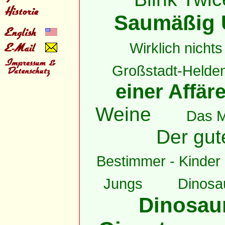
Saumäßig 
Wirklich nichts 
Großstadt-Helde
einer Affär
Weine
Das 
Der gut
Bestimmer - Kinder h
Jungs
Dinosau
Dinosaur