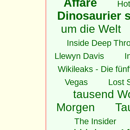
Affäre
Hot
Dinosaurier s
um die Welt
Inside Deep Thro
Llewyn Davis
I
Wikileaks - Die fün
Vegas
Lost 
tausend W
Morgen
Ta
The Insider