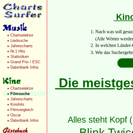
Kino
1. Nach was soll gesu
»
Chartselektor
(Alle Wörter werden a
»
Liedsuche
2. In welchen Länder-
»
Jahrescharts
»
Nr.1 Hits
3. Wie das Suchergebn
»
Statistiken
»
Grand Prix / ESC
»
Datenbank Infos
Die meistges
»
Chartselektor
»
Filmsuche
»
Jahrescharts
»
Kinohits
»
Filmvergleich
»
Oscar
Alles steht Kopf 
»
Datenbank Infos
Blink Twic