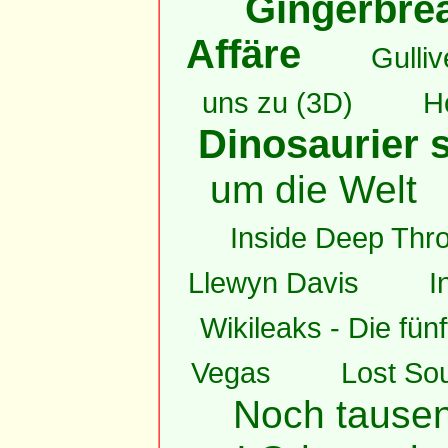
Gingerbrea
Affäre
Gulli
uns zu (3D)
H
Dinosaurier s
um die Welt
Inside Deep Thro
Llewyn Davis
I
Wikileaks - Die fün
Vegas
Lost Sou
Noch tause