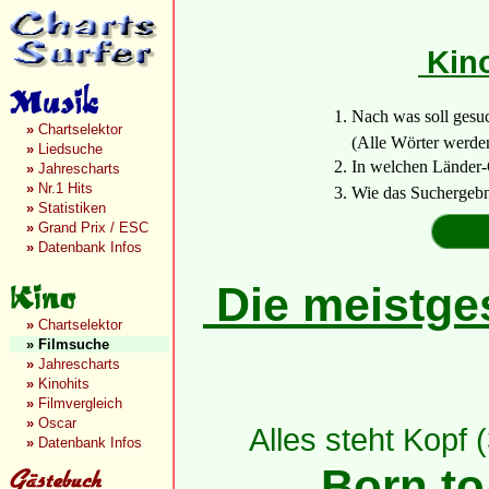
Kin
1. Nach was soll gesu
»
Chartselektor
(Alle Wörter werden a
»
Liedsuche
2. In welchen Länder-
»
Jahrescharts
»
Nr.1 Hits
3. Wie das Suchergebn
»
Statistiken
»
Grand Prix / ESC
»
Datenbank Infos
Die meistges
»
Chartselektor
»
Filmsuche
»
Jahrescharts
»
Kinohits
»
Filmvergleich
»
Oscar
Alles steht Kopf 
»
Datenbank Infos
Born to