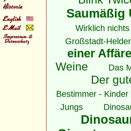
Saumäßig 
Wirklich nichts 
Großstadt-Helde
einer Affär
Weine
Das 
Der gut
Bestimmer - Kinder h
Jungs
Dinosau
Dinosaur