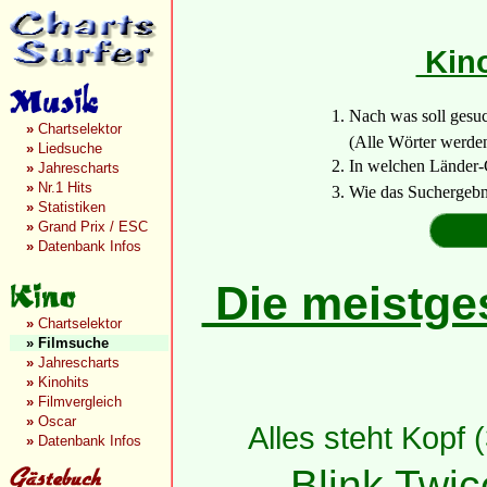
Kino
1. Nach was soll gesu
»
Chartselektor
(Alle Wörter werden a
»
Liedsuche
2. In welchen Länder-
»
Jahrescharts
»
Nr.1 Hits
3. Wie das Suchergebn
»
Statistiken
»
Grand Prix / ESC
»
Datenbank Infos
Die meistges
»
Chartselektor
»
Filmsuche
»
Jahrescharts
»
Kinohits
»
Filmvergleich
»
Oscar
Alles steht Kopf 
»
Datenbank Infos
Blink Twic