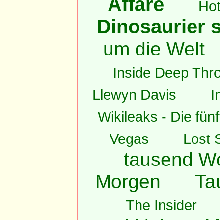
Affäre
Hot
Dinosaurier s
um die Welt
Inside Deep Thro
Llewyn Davis
I
Wikileaks - Die fün
Vegas
Lost 
tausend W
Morgen
Ta
The Insider