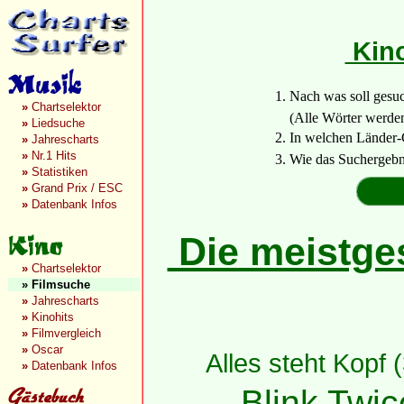
Kino
1. Nach was soll gesu
»
Chartselektor
(Alle Wörter werden a
»
Liedsuche
2. In welchen Länder-
»
Jahrescharts
»
Nr.1 Hits
3. Wie das Suchergebn
»
Statistiken
»
Grand Prix / ESC
»
Datenbank Infos
Die meistges
»
Chartselektor
»
Filmsuche
»
Jahrescharts
»
Kinohits
»
Filmvergleich
»
Oscar
Alles steht Kopf 
»
Datenbank Infos
Blink Twic