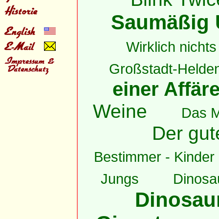
Saumäßig 
Wirklich nichts 
Großstadt-Helde
einer Affär
Weine
Das 
Der gut
Bestimmer - Kinder h
Jungs
Dinosau
Dinosaur