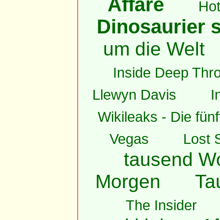
Affäre
Hot
Dinosaurier s
um die Welt
Inside Deep Thro
Llewyn Davis
I
Wikileaks - Die fün
Vegas
Lost 
tausend W
Morgen
Ta
The Insider