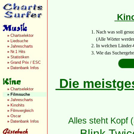
Kino
1. Nach was soll gesu
»
Chartselektor
(Alle Wörter werden a
»
Liedsuche
2. In welchen Länder-
»
Jahrescharts
»
Nr.1 Hits
3. Wie das Suchergebn
»
Statistiken
»
Grand Prix / ESC
»
Datenbank Infos
Die meistges
»
Chartselektor
»
Filmsuche
»
Jahrescharts
»
Kinohits
»
Filmvergleich
»
Oscar
Alles steht Kopf 
»
Datenbank Infos
Blink Twic