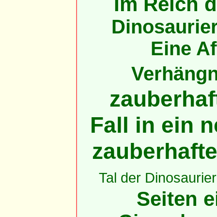
Im Reich d
Dinosaurie
Eine Af
Verhängni
zauberhaft
Fall in ein
zauberhaft
Tal der Dinosaurier
Seiten e