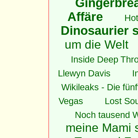
Gingerbrea
Affäre
Hot
Dinosaurier s
um die Welt
Inside Deep Thro
Llewyn Davis
I
Wikileaks - Die fün
Vegas
Lost Sou
Noch tausend W
meine Mami s