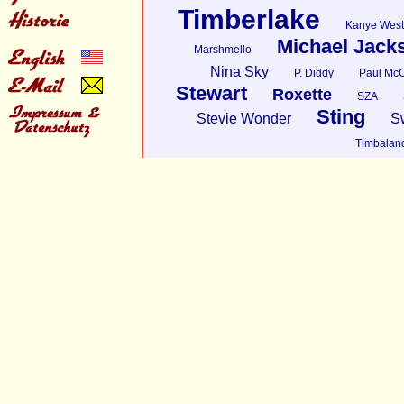
Timberlake
Kanye West
Michael Jack
Marshmello
Nina Sky
P. Diddy
Paul McC
Stewart
Roxette
SZA
Sting
Stevie Wonder
S
Timbalan