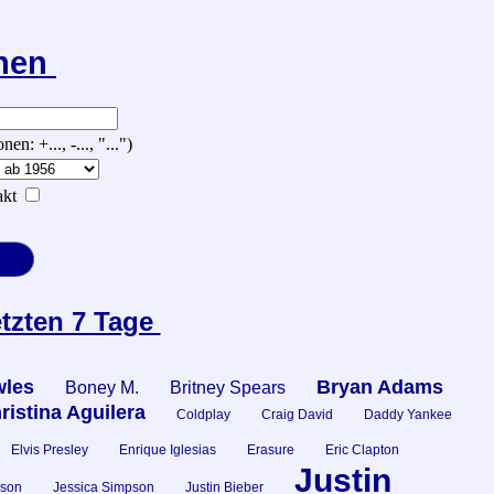
chen
 +..., -..., "...")
kt
etzten 7 Tage
les
Bryan Adams
Boney M.
Britney Spears
ristina Aguilera
Coldplay
Craig David
Daddy Yankee
Elvis Presley
Enrique Iglesias
Erasure
Eric Clapton
Justin
kson
Jessica Simpson
Justin Bieber