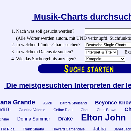
Musik-Charts durchsu
1. Nach was soll gesucht werden?
(Alle Wörter werden autom. mit UND verknüpft!, Suchfunktionen:
2. In welchen Länder-Charts suchen?
3. In welchem Datensatz suchen?
Exa
4. Wie das Suchergebnis anzeigen?
Die meistgesuchten Interpreten der l
iana Grande
Beyonce Know
Avicii
Barbra Streisand
Ch
di B.
Caterina Valente
Celine Dion
Cher
Chris Brown
Elton John
Drake
Donna Summer
Divine
Jabba
Flo Rida
Frank Sinatra
Howard Carpendale
Janet Jac