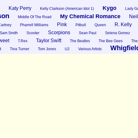
Kygo
Katy Perry
Kelly Clarkson (American Idol 1)
Lady G
son
My Chemical Romance
Nei
Middle Of The Road
Pink
R. Kelly
artney
Pharrell Williams
Pitbull
Queen
Scorpions
Sam Smith
Scooter
Sean Paul
Selena Gomez
weet
Taylor Swift
T.Rex
The Beatles
The Bee Gees
The
Whigfiel
d
Tina Turner
Tom Jones
U2
Various Artists