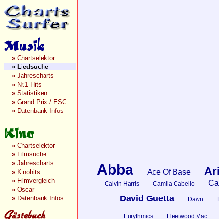
»
Chartselektor
»
Liedsuche
»
Jahrescharts
»
Nr.1 Hits
»
Statistiken
»
Grand Prix / ESC
»
Datenbank Infos
»
Chartselektor
»
Filmsuche
»
Jahrescharts
Abba
Ar
Ace Of Base
»
Kinohits
»
Filmvergleich
Car
Calvin Harris
Camila Cabello
»
Oscar
David Guetta
»
Datenbank Infos
Dawn
Eurythmics
Fleetwood Mac