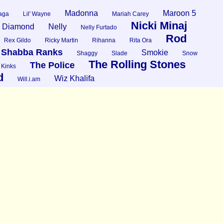
Madonna
Maroon 5
aga
Lil' Wayne
Mariah Carey
Nicki Minaj
l Diamond
Nelly
Nelly Furtado
Rod
Rex Gildo
Ricky Martin
Rihanna
Rita Ora
Shabba Ranks
Smokie
Shaggy
Slade
Snow
The Rolling Stones
The Police
 Kinks
d
Wiz Khalifa
Will.i.am