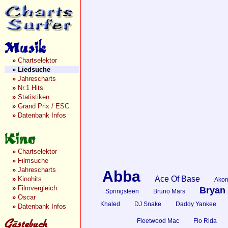
»
Chartselektor
»
Liedsuche
»
Jahrescharts
»
Nr.1 Hits
»
Statistiken
»
Grand Prix / ESC
»
Datenbank Infos
»
Chartselektor
»
Filmsuche
»
Jahrescharts
Abba
Ace Of Base
»
Kinohits
Ako
»
Filmvergleich
Bryan
Springsteen
Bruno Mars
»
Oscar
Khaled
DJ Snake
Daddy Yankee
»
Datenbank Infos
Fleetwood Mac
Flo Rida