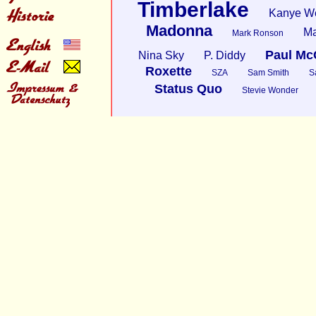
Timberlake
Kanye W
Madonna
Ma
Mark Ronson
Paul Mc
Nina Sky
P. Diddy
Roxette
SZA
Sam Smith
S
Status Quo
Stevie Wonder