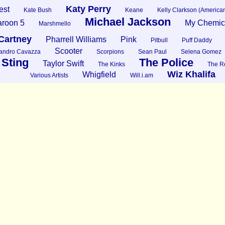
Katy Perry
est
Kate Bush
Keane
Kelly Clarkson (American
Michael Jackson
roon 5
My Chemic
Marshmello
Cartney
Pharrell Williams
Pink
Pitbull
Puff Daddy
Scooter
andro Cavazza
Scorpions
Sean Paul
Selena Gomez
Sting
The Police
Taylor Swift
The Kinks
The Ro
Wiz Khalifa
Whigfield
Various Artists
Will.i.am