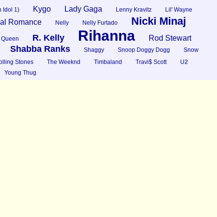
Kygo
Lady Gaga
 Idol 1)
Lenny Kravitz
Lil' Wayne
Nicki Minaj
al Romance
Nelly
Nelly Furtado
Rihanna
R. Kelly
Rod Stewart
Queen
Shabba Ranks
Shaggy
Snoop Doggy Dogg
Snow
lling Stones
The Weeknd
Timbaland
Travi$ Scott
U2
Young Thug