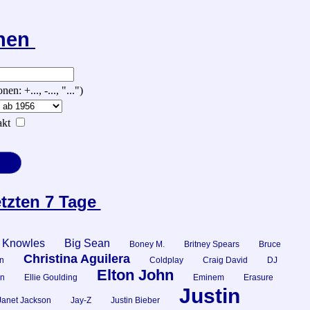
chen
 +..., -..., "...")
kt
etzten 7 Tage
 Knowles
Big Sean
Boney M.
Britney Spears
Bruce
Christina Aguilera
n
Coldplay
Craig David
DJ
Elton John
n
Ellie Goulding
Eminem
Erasure
Justin
Janet Jackson
Jay-Z
Justin Bieber