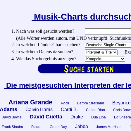
Musik-Charts durchsu
1. Nach was soll gesucht werden?
(Alle Wörter werden autom. mit UND verknüpft!, Suchfunktionen:
2. In welchen Länder-Charts suchen?
3. In welchem Datensatz suchen?
Exa
4. Wie das Suchergebnis anzeigen?
Die meistgesuchten Interpreten der l
Ariana Grande
Beyonce
n
Avicii
Barbra Streisand
 Adams
Calvin Harris
Cardi B.
Celine Dion
Chris Brow
David Guetta
Drake
David Bowie
Dua Lipa
Ed Sheera
Jabba
Frank Sinatra
Future
Green Day
James Morrison