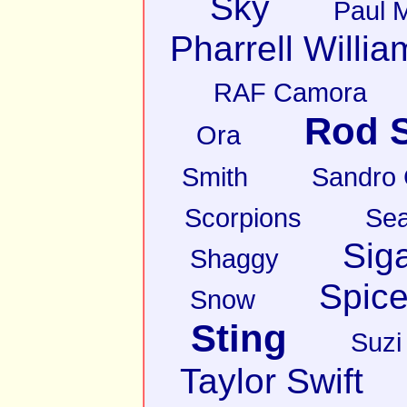
Sky
Paul 
Pharrell Willia
RAF Camora
Rod S
Ora
Smith
Sandro
Scorpions
Sea
Sig
Shaggy
Spice
Snow
Sting
Suzi
Taylor Swift