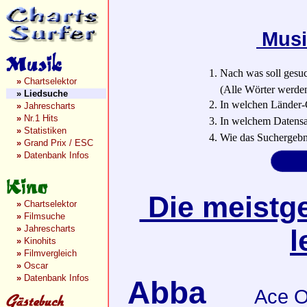
Musi
1. Nach was soll gesu
»
Chartselektor
(Alle Wörter werden a
»
Liedsuche
2. In welchen Länder-
»
Jahrescharts
»
Nr.1 Hits
3. In welchem Datensa
»
Statistiken
4. Wie das Suchergebn
»
Grand Prix / ESC
»
Datenbank Infos
Die meistge
»
Chartselektor
»
Filmsuche
»
Jahrescharts
l
»
Kinohits
»
Filmvergleich
»
Oscar
»
Datenbank Infos
Abba
Ace O